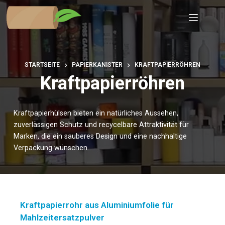
Zum
Inhalt
springen
STARTSEITE
PAPIERKANISTER
KRAFTPAPIERRÖHREN
Kraftpapierröhren
Kraftpapierhülsen bieten ein natürliches Aussehen,
zuverlässigen Schutz und recycelbare Attraktivität für
Marken, die ein sauberes Design und eine nachhaltige
Verpackung wünschen.
Kraftpapierrohr aus Aluminiumfolie für
Mahlzeitersatzpulver