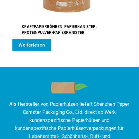
KRAFTPAPIERRÖHREN
,
PAPIERKANISTER
,
PROTEINPULVER-PAPIERKANISTER
Weiterlesen
Als Hersteller von Papierhülsen liefert Shenzhen Paper
Canister Packaging Co., Ltd. direkt ab Werk
kundenspezifische Papierhülsen und
kundenspezifische Papierhülsenverpackungen für
Lebensmittel-, Schönheits-, Duft- und