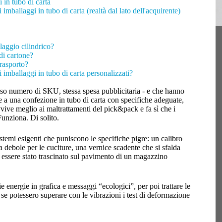
in tubo di carta
imballaggi in tubo di carta (realtà dal lato dell'acquirente)
laggio cilindrico?
di cartone?
trasporto?
imballaggi in tubo di carta personalizzati?
sso numero di SKU, stessa spesa pubblicitaria - e che hanno
a una confezione in tubo di carta con specifiche adeguate,
vvive meglio ai maltrattamenti del pick&pack e fa sì che i
unziona. Di solito.
stemi esigenti che puniscono le specifiche pigre: un calibro
a debole per le cuciture, una vernice scadente che si sfalda
a essere stato trascinato sul pavimento di un magazzino
 energie in grafica e messaggi “ecologici”, per poi trattare le
se potessero superare con le vibrazioni i test di deformazione