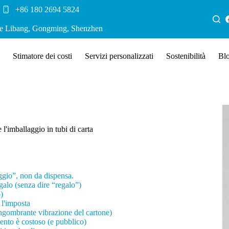
+86 180 2694 5824
ale Libang, Gongming, Shenzhen
Stimatore dei costi
Servizi personalizzati
Sostenibilità
Bl
e l'imballaggio in tubi di carta
ggio”, non da dispensa.
galo (senza dire “regalo”)
)
 l'imposta
'ingombrante vibrazione del cartone)
ento è costoso (e pubblico)