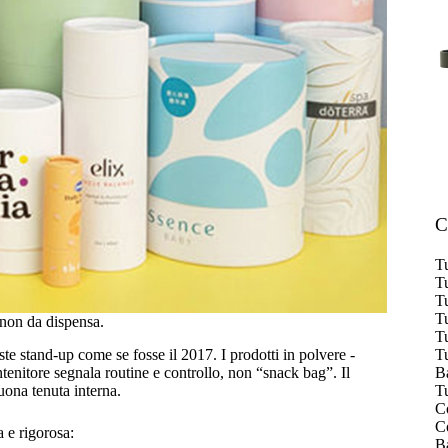
C
Tu
Tu
Tu
Tu
 non da dispensa.
Tu
Tu
ste stand-up come se fosse il 2017. I prodotti in polvere -
Ba
tenitore segnala routine e controllo, non “snack bag”. Il
Tu
uona tenuta interna.
Co
Co
a e rigorosa:
Ba