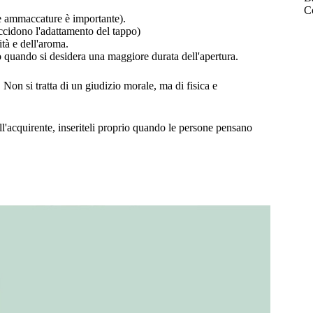
Co
le ammaccature è importante).
 uccidono l'adattamento del tappo)
ità e dell'aroma.
no quando si desidera una maggiore durata dell'apertura.
à. Non si tratta di un giudizio morale, ma di fisica e
ll'acquirente, inseriteli proprio quando le persone pensano