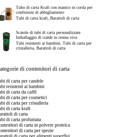
Tubo di carta Kraft con manico in corda per
confezioni di abbigliamento
Tubi di carta kraft
,
Barattoli di carta
Scatole di tubi di carta personalizzate
Imballaggio di cialde in resina viva
Tubi resistenti ai bambini
,
Tubi di carta per
cristalleria
,
Barattoli di carta
ategorie di contenitori di carta
bi di carta per candele
bi resistenti ai bambini
bi di carta da caffè
bi di carta per cosmetici
bi di carta per cristalleria
bi di carta kraft
rattoli di carta
bi di carta profumata
ntenitori di carta in polvere proteica
ntenitori di carta per spezie
rattoli di carta per alimenti superflui