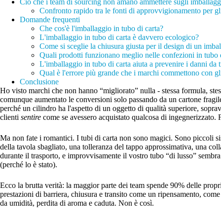
Ciò che i team di sourcing non amano ammettere sugli imballaggi 
Confronto rapido tra le fonti di approvvigionamento per gli 
Domande frequenti
Che cos'è l'imballaggio in tubo di carta?
L'imballaggio in tubo di carta è davvero ecologico?
Come si sceglie la chiusura giusta per il design di un imbal
Quali prodotti funzionano meglio nelle confezioni in tubo 
L'imballaggio in tubo di carta aiuta a prevenire i danni da 
Qual è l'errore più grande che i marchi commettono con gli 
Conclusione
Ho visto marchi che non hanno “migliorato” nulla - stessa formula, ste
comunque aumentato le conversioni solo passando da un cartone fragile 
perché un cilindro ha l'aspetto di un oggetto di qualità superiore, sopra
clienti
sentire
come se avessero acquistato qualcosa di ingegnerizzato. F
Ma non fate i romantici. I tubi di carta non sono magici. Sono piccoli si
della tavola sbagliato, una tolleranza del tappo approssimativa, una coll
durante il trasporto, e improvvisamente il vostro tubo “di lusso” sembr
(perché lo è stato).
Ecco la brutta verità: la maggior parte dei team spende 90% delle proprie
prestazioni di barriera, chiusura e transito come un ripensamento, come 
da umidità, perdita di aroma e caduta. Non è così.