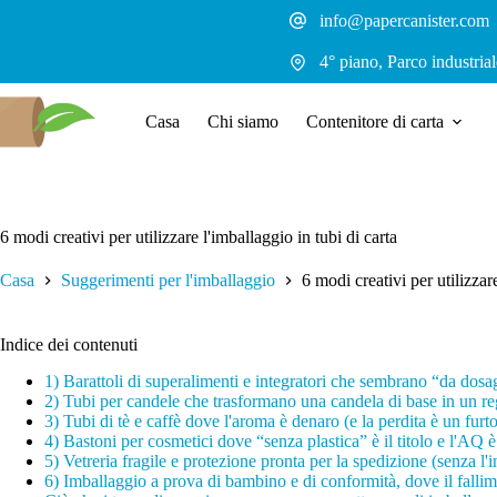
Salta
info@papercanister.com
al
contenuto
4° piano, Parco industri
Casa
Chi siamo
Contenitore di carta
6 modi creativi per utilizzare l'imballaggio in tubi di carta
Casa
Suggerimenti per l'imballaggio
6 modi creativi per utilizzar
Indice dei contenuti
1) Barattoli di superalimenti e integratori che sembrano “da dosa
2) Tubi per candele che trasformano una candela di base in un re
3) Tubi di tè e caffè dove l'aroma è denaro (e la perdita è un furto
4) Bastoni per cosmetici dove “senza plastica” è il titolo e l'AQ è
5) Vetreria fragile e protezione pronta per la spedizione (senza l
6) Imballaggio a prova di bambino e di conformità, dove il fallim