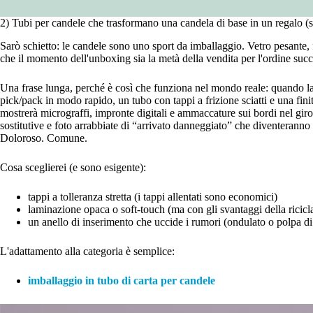
2) Tubi per candele che trasformano una candela di base in un regalo (s
Sarò schietto: le candele sono uno sport da imballaggio. Vetro pesante, fa
che il momento dell'unboxing sia la metà della vendita per l'ordine succ
Una frase lunga, perché è così che funziona nel mondo reale: quando la
pick/pack in modo rapido, un tubo con tappi a frizione sciatti e una fin
mostrerà micrograffi, impronte digitali e ammaccature sui bordi nel giro 
sostitutive e foto arrabbiate di “arrivato danneggiato” che diventeranno
Doloroso. Comune.
Cosa sceglierei (e sono esigente):
tappi a tolleranza stretta (i tappi allentati sono economici)
laminazione opaca o soft-touch (ma con gli svantaggi della ricicla
un anello di inserimento che uccide i rumori (ondulato o polpa di 
L'adattamento alla categoria è semplice:
imballaggio in tubo di carta per candele