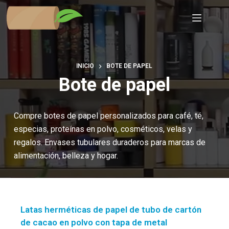
Saltar
al
contenido
INICIO
BOTE DE PAPEL
Bote de papel
Compre botes de papel personalizados para café, té,
especias, proteínas en polvo, cosméticos, velas y
regalos. Envases tubulares duraderos para marcas de
alimentación, belleza y hogar.
Latas herméticas de papel de tubo de cartón
de cacao en polvo con tapa de metal