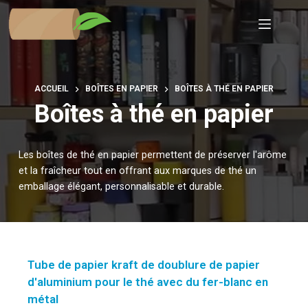
Passer
au
contenu
ACCUEIL
BOÎTES EN PAPIER
BOÎTES À THÉ EN PAPIER
Boîtes à thé en papier
Les boîtes de thé en papier permettent de préserver l'arôme
et la fraîcheur tout en offrant aux marques de thé un
emballage élégant, personnalisable et durable.
Tube de papier kraft de doublure de papier
d'aluminium pour le thé avec du fer-blanc en
métal