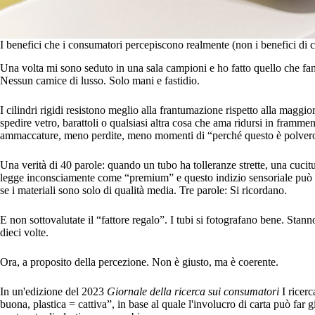
I benefici che i consumatori percepiscono realmente (non i benefici di c
Una volta mi sono seduto in una sala campioni e ho fatto quello che fanno 
Nessun camice di lusso. Solo mani e fastidio.
I cilindri rigidi resistono meglio alla frantumazione rispetto alla maggior
spedire vetro, barattoli o qualsiasi altra cosa che ama ridursi in framm
ammaccature, meno perdite, meno momenti di “perché questo è polveros
Una verità di 40 parole: quando un tubo ha tolleranze strette, una cucitu
legge inconsciamente come “premium” e questo indizio sensoriale può su
se i materiali sono solo di qualità media. Tre parole: Si ricordano.
E non sottovalutate il “fattore regalo”. I tubi si fotografano bene. Stann
dieci volte.
Ora, a proposito della percezione. Non è giusto, ma è coerente.
In un'edizione del 2023
Giornale della ricerca sui consumatori
I ricerc
buona, plastica = cattiva”, in base al quale l'involucro di carta può far