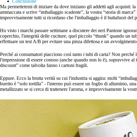
Conclusione
Ma permettetemi di iniziare da dove iniziano gli addetti agli acquisti: la
ammaccata e scrive “imballaggio scadente”, la vostra “storia di marca” 
improvvisamente tutti si ricordano che l'imballaggio è il buttafuori del
Ho visto i marchi passare settimane a discutere dei neri Pantone ignoran
coperchio, l'integrità delle cuciture, quel piccolo “thunk” quando un tu
effettuare un test A/B per evitare una pinza difettosa e un avvolgiment
Perché ai consumatori piacciono così tanto i tubi di carta? Non perché le
l'impressione di essere costoso (anche quando non lo è), sopravvive al 
discount” come talvolta fanno i cartoni fragili.
Eppure. Ecco la brutta verità su cui l'industria si aggira: molti “imballa
burrito è “solo tortilla” - l'interno può essere un foglio di alluminio, un
metallizzato se si cerca di trattenere l'aroma, e improvvisamente la vostra