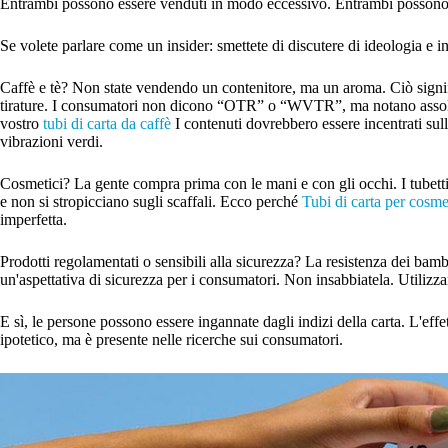
Entrambi possono essere venduti in modo eccessivo. Entrambi possono
Se volete parlare come un insider: smettete di discutere di ideologia e in
Caffè e tè? Non state vendendo un contenitore, ma un aroma. Ciò significa
tirature. I consumatori non dicono “OTR” o “WVTR”, ma notano assoluta
vostro
tubi di carta da caffè
I contenuti dovrebbero essere incentrati sulle
vibrazioni verdi.
Cosmetici? La gente compra prima con le mani e con gli occhi. I tubetti
e non si stropicciano sugli scaffali. Ecco perché
Tubi di carta per cosme
imperfetta.
Prodotti regolamentati o sensibili alla sicurezza? La resistenza dei bamb
un'aspettativa di sicurezza per i consumatori. Non insabbiatela. Utilizz
E sì, le persone possono essere ingannate dagli indizi della carta. L'effe
ipotetico, ma è presente nelle ricerche sui consumatori.