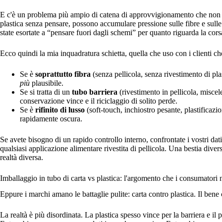
E c'è un problema più ampio di catena di approvvigionamento che non s
plastica senza pensare, possono accumulare pressione sulle fibre e sulle
state esortate a “pensare fuori dagli schemi” per quanto riguarda la corsa
Ecco quindi la mia inquadratura schietta, quella che uso con i clienti c
Se è
soprattutto fibra
(senza pellicola, senza rivestimento di pla
più
plausibile.
Se si tratta di un
tubo barriera
(rivestimento in pellicola, miscel
conservazione vince e il riciclaggio di solito perde.
Se è
rifinito di lusso
(soft-touch, inchiostro pesante, plastificazi
rapidamente oscura.
Se avete bisogno di un rapido controllo interno, confrontate i vostri dati 
qualsiasi applicazione alimentare rivestita di pellicola. Una bestia diver
realtà diversa.
Imballaggio in tubo di carta vs plastica: l'argomento che i consumato
Eppure i marchi amano le battaglie pulite: carta contro plastica. Il bene c
La realtà è più disordinata. La plastica spesso vince per la barriera e il 