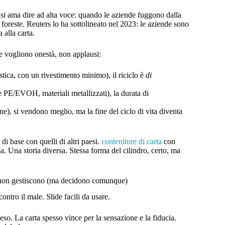
i ama dire ad alta voce: quando le aziende fuggono dalla
 foreste. Reuters lo ha sottolineato nel 2023: le aziende sono
 alla carta.
he vogliono onestà, non applausi:
stica, con un rivestimento minimo), il riciclo è
di
e PE/EVOH, materiali metallizzati), la durata di
one), si vendono meglio, ma la fine del ciclo di vita diventa
di base con quelli di altri paesi.
contenitore di carta
con
sa. Una storia diversa. Stessa forma del cilindro, certo, ma
ri non gestiscono (ma decidono comunque)
ontro il male. Slide facili da usare.
peso. La carta spesso vince per la sensazione e la fiducia.