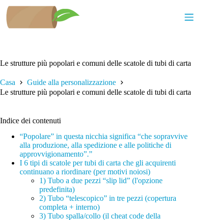
Salta
al
contenuto
Le strutture più popolari e comuni delle scatole di tubi di carta
Casa
Guide alla personalizzazione
Le strutture più popolari e comuni delle scatole di tubi di carta
Indice dei contenuti
“Popolare” in questa nicchia significa “che sopravvive
alla produzione, alla spedizione e alle politiche di
approvvigionamento”.”
I 6 tipi di scatole per tubi di carta che gli acquirenti
continuano a riordinare (per motivi noiosi)
1) Tubo a due pezzi “slip lid” (l'opzione
predefinita)
2) Tubo “telescopico” in tre pezzi (copertura
completa + interno)
3) Tubo spalla/collo (il cheat code della