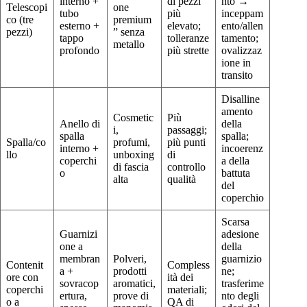
interno +
di pezzi
nto →
Telescopi
one
tubo
più
inceppam
co (tre
premium
esterno +
elevato;
ento/allen
pezzi)
” senza
tappo
tolleranze
tamento;
metallo
profondo
più strette
ovalizzaz
ione in
transito
Disalline
amento
Cosmetic
Più
Anello di
della
i,
passaggi;
spalla
spalla;
Spalla/co
profumi,
più punti
interno +
incoerenz
llo
unboxing
di
coperchi
a della
di fascia
controllo
o
battuta
alta
qualità
del
coperchio
Scarsa
Guarnizi
adesione
one a
della
membran
Polveri,
guarnizio
Contenit
Compless
a +
prodotti
ne;
ore con
ità dei
sovracop
aromatici,
trasferime
coperchi
materiali;
ertura,
prove di
nto degli
o a
QA di