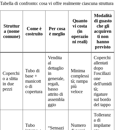
Tabella di confronto: cosa vi offre realmente ciascuna struttura
Modalità
Quanto
di guasto
Struttur
vi costa
che gli
Come è
Per cosa
a (nome
(in
acquiren
costruito
è meglio
comune)
operazio
ti non
ni reali)
hanno
previsto
Vendita
Coperchi
al
allentati
dettaglio
dopo
Tubo di
Minima
Coperchi
in
l'oscillazi
base +
complessi
o a slitta
generale,
one
manicott
tà; rampa
in due
regali,
dell'umidi
o di
più
pezzi
basso
tà;
copertura
veloce
attrito di
rigature
assembla
sul bordo
ggio
del tappo
Tolleranz
a di
Tubo
Numero
impilame
“Sensazi