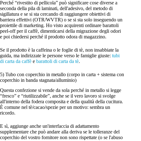
Perché “rivestito di pellicola” può significare cose diverse a
seconda della pila di laminati, dell'adesivo, del metodo di
sigillatura e se si sta cercando di raggiungere obiettivi di
barriera effettivi (OTR/WVTR) o se si sta solo inseguendo un
proiettile di marketing. Ho visto acquirenti ordinare barattoli
peel-off per il caffè, dimenticarsi della migrazione degli odori
e poi chiedersi perché il prodotto odora di magazzino.
Se il prodotto è la caffeina o le foglie di tè, non insabbiate la
guida, ma indirizzate le persone verso le famiglie giuste:
tubi
di carta da caffè
e
barattoli di carta da tè
.
5) Tubo con coperchio in metallo (corpo in carta + sistema con
coperchio in banda stagnata/alluminio)
Questa confezione si vende da sola perché in metallo si legge
“fresco” e “riutilizzabile”, anche se il vero lavoro si svolge
all'interno della fodera composita e della qualità della cucitura.
È comune nel tè/cacao/spezie per un motivo: sembra un
ricordo.
E sì, aggiunge anche un'interfaccia di adattamento
supplementare che può andare alla deriva se le tolleranze del
coperchio del vostro fornitore non sono rispettate (o se l'abuso