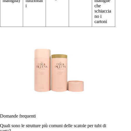
maniglia)
funzional
maniglie
i
che
schiaccia
no i
cartoni
Domande frequenti
Quali sono le strutture più comuni delle scatole per tubi di
carta?