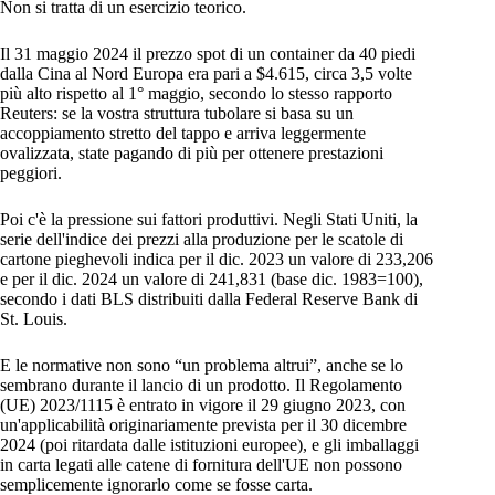
Non si tratta di un esercizio teorico.
Il 31 maggio 2024 il prezzo spot di un container da 40 piedi
dalla Cina al Nord Europa era pari a $4.615, circa 3,5 volte
più alto rispetto al 1° maggio, secondo lo stesso rapporto
Reuters: se la vostra struttura tubolare si basa su un
accoppiamento stretto del tappo e arriva leggermente
ovalizzata, state pagando di più per ottenere prestazioni
peggiori.
Poi c'è la pressione sui fattori produttivi. Negli Stati Uniti, la
serie dell'indice dei prezzi alla produzione per le scatole di
cartone pieghevoli indica per il dic. 2023 un valore di 233,206
e per il dic. 2024 un valore di 241,831 (base dic. 1983=100),
secondo i dati BLS distribuiti dalla Federal Reserve Bank di
St. Louis.
E le normative non sono “un problema altrui”, anche se lo
sembrano durante il lancio di un prodotto. Il Regolamento
(UE) 2023/1115 è entrato in vigore il 29 giugno 2023, con
un'applicabilità originariamente prevista per il 30 dicembre
2024 (poi ritardata dalle istituzioni europee), e gli imballaggi
in carta legati alle catene di fornitura dell'UE non possono
semplicemente ignorarlo come se fosse carta.