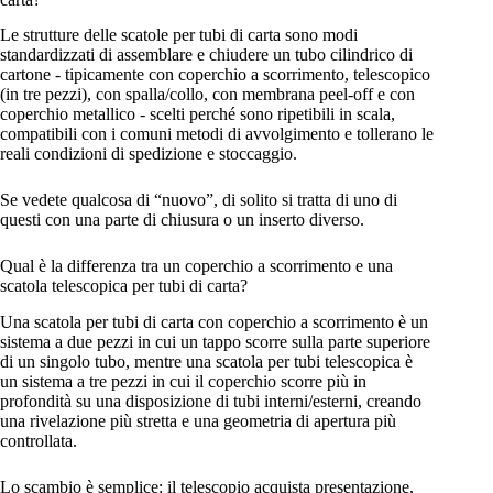
Le strutture delle scatole per tubi di carta sono modi
standardizzati di assemblare e chiudere un tubo cilindrico di
cartone - tipicamente con coperchio a scorrimento, telescopico
(in tre pezzi), con spalla/collo, con membrana peel-off e con
coperchio metallico - scelti perché sono ripetibili in scala,
compatibili con i comuni metodi di avvolgimento e tollerano le
reali condizioni di spedizione e stoccaggio.
Se vedete qualcosa di “nuovo”, di solito si tratta di uno di
questi con una parte di chiusura o un inserto diverso.
Qual è la differenza tra un coperchio a scorrimento e una
scatola telescopica per tubi di carta?
Una scatola per tubi di carta con coperchio a scorrimento è un
sistema a due pezzi in cui un tappo scorre sulla parte superiore
di un singolo tubo, mentre una scatola per tubi telescopica è
un sistema a tre pezzi in cui il coperchio scorre più in
profondità su una disposizione di tubi interni/esterni, creando
una rivelazione più stretta e una geometria di apertura più
controllata.
Lo scambio è semplice: il telescopio acquista presentazione,