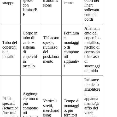
spesso
manomis
odori del
strappo
tenuta
con
sione
liner;
lamina/P
sollevam
E
ento dei
bordi
Allentam
Corpo in
Fornitura
ento del
tubo di
Tè/cacao/
e
coperchio
Tubo del
carta +
spezie,
montaggi
metallico;
coperchi
sistema
riutilizzo
o di
rischio di
o in
di
del
compone
corrosion
metallo
coperchi
posiziona
nti
e in caso
in
mento
aggiuntiv
di
metallo
i
stoccaggi
o umido
Intasame
nto dello
scuotitore
Aggiung
;
Piani
ere uno o
appanna
Verticali
Tempo di
speciali
più
mento/gr
stretti,
montaggi
(setaccio/
compone
affio dei
merchand
o; più
finestra/
nti
vetri;
ising
fornitori