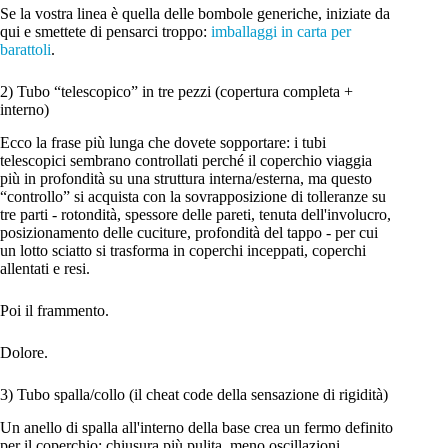
Se la vostra linea è quella delle bombole generiche, iniziate da
qui e smettete di pensarci troppo:
imballaggi in carta per
barattoli
.
2) Tubo “telescopico” in tre pezzi (copertura completa +
interno)
Ecco la frase più lunga che dovete sopportare: i tubi
telescopici sembrano controllati perché il coperchio viaggia
più in profondità su una struttura interna/esterna, ma questo
“controllo” si acquista con la sovrapposizione di tolleranze su
tre parti - rotondità, spessore delle pareti, tenuta dell'involucro,
posizionamento delle cuciture, profondità del tappo - per cui
un lotto sciatto si trasforma in coperchi inceppati, coperchi
allentati e resi.
Poi il frammento.
Dolore.
3) Tubo spalla/collo (il cheat code della sensazione di rigidità)
Un anello di spalla all'interno della base crea un fermo definito
per il coperchio: chiusura più pulita, meno oscillazioni,