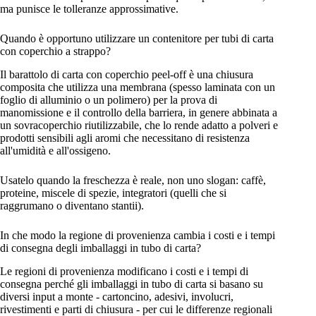
ma punisce le tolleranze approssimative.
Quando è opportuno utilizzare un contenitore per tubi di carta
con coperchio a strappo?
Il barattolo di carta con coperchio peel-off è una chiusura
composita che utilizza una membrana (spesso laminata con un
foglio di alluminio o un polimero) per la prova di
manomissione e il controllo della barriera, in genere abbinata a
un sovracoperchio riutilizzabile, che lo rende adatto a polveri e
prodotti sensibili agli aromi che necessitano di resistenza
all'umidità e all'ossigeno.
Usatelo quando la freschezza è reale, non uno slogan: caffè,
proteine, miscele di spezie, integratori (quelli che si
raggrumano o diventano stantii).
In che modo la regione di provenienza cambia i costi e i tempi
di consegna degli imballaggi in tubo di carta?
Le regioni di provenienza modificano i costi e i tempi di
consegna perché gli imballaggi in tubo di carta si basano su
diversi input a monte - cartoncino, adesivi, involucri,
rivestimenti e parti di chiusura - per cui le differenze regionali