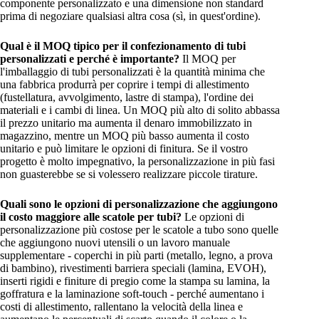
componente personalizzato e una dimensione non standard
prima di negoziare qualsiasi altra cosa (sì, in quest'ordine).
Qual è il MOQ tipico per il confezionamento di tubi
personalizzati e perché è importante?
Il MOQ per
l'imballaggio di tubi personalizzati è la quantità minima che
una fabbrica produrrà per coprire i tempi di allestimento
(fustellatura, avvolgimento, lastre di stampa), l'ordine dei
materiali e i cambi di linea. Un MOQ più alto di solito abbassa
il prezzo unitario ma aumenta il denaro immobilizzato in
magazzino, mentre un MOQ più basso aumenta il costo
unitario e può limitare le opzioni di finitura. Se il vostro
progetto è molto impegnativo, la personalizzazione in più fasi
non guasterebbe se si volessero realizzare piccole tirature.
Quali sono le opzioni di personalizzazione che aggiungono
il costo maggiore alle scatole per tubi?
Le opzioni di
personalizzazione più costose per le scatole a tubo sono quelle
che aggiungono nuovi utensili o un lavoro manuale
supplementare - coperchi in più parti (metallo, legno, a prova
di bambino), rivestimenti barriera speciali (lamina, EVOH),
inserti rigidi e finiture di pregio come la stampa su lamina, la
goffratura e la laminazione soft-touch - perché aumentano i
costi di allestimento, rallentano la velocità della linea e