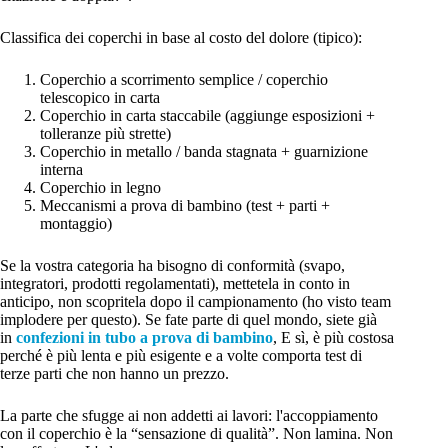
Classifica dei coperchi in base al costo del dolore (tipico):
Coperchio a scorrimento semplice / coperchio
telescopico in carta
Coperchio in carta staccabile (aggiunge esposizioni +
tolleranze più strette)
Coperchio in metallo / banda stagnata + guarnizione
interna
Coperchio in legno
Meccanismi a prova di bambino (test + parti +
montaggio)
Se la vostra categoria ha bisogno di conformità (svapo,
integratori, prodotti regolamentati), mettetela in conto in
anticipo, non scopritela dopo il campionamento (ho visto team
implodere per questo). Se fate parte di quel mondo, siete già
in
confezioni in tubo a prova di bambino
, E sì, è più costosa
perché è più lenta e più esigente e a volte comporta test di
terze parti che non hanno un prezzo.
La parte che sfugge ai non addetti ai lavori: l'accoppiamento
con il coperchio è la “sensazione di qualità”. Non lamina. Non