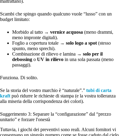
maltrattano).
Scambi che spingo quando qualcuno vuole “lusso” con un
budget limitato:
Morbido al tatto →
vernice acquosa
(meno drammi,
meno impronte digitali).
Foglio a copertura totale →
solo logo a spot
(stesso
spunto, meno sprechi).
Combinazione di rilievo e lamina →
solo per il
debossing
o
UV in rilievo
in una sola passata (meno
passaggi).
Funziona. Di solito.
Se la storia del vostro marchio è “naturale”.”
tubi di carta
kraft
può ridurre le richieste di stampa (e la vostra tolleranza
alla miseria della corrispondenza dei colori).
Suggerimento 3: Separare la “configurazione” dal “prezzo
unitario” e forzare l'onestà
Tuttavia, i giochi dei preventivi sono reali. Alcuni fornitori vi
consegnano un singolo numero come se fosse caduto dal cielo