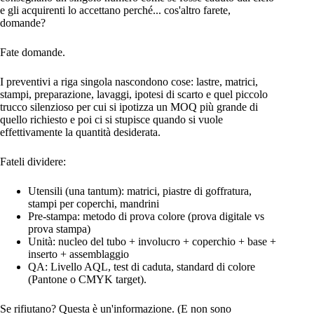
e gli acquirenti lo accettano perché... cos'altro farete,
domande?
Fate domande.
I preventivi a riga singola nascondono cose: lastre, matrici,
stampi, preparazione, lavaggi, ipotesi di scarto e quel piccolo
trucco silenzioso per cui si ipotizza un MOQ più grande di
quello richiesto e poi ci si stupisce quando si vuole
effettivamente la quantità desiderata.
Fateli dividere:
Utensili (una tantum): matrici, piastre di goffratura,
stampi per coperchi, mandrini
Pre-stampa: metodo di prova colore (prova digitale vs
prova stampa)
Unità: nucleo del tubo + involucro + coperchio + base +
inserto + assemblaggio
QA: Livello AQL, test di caduta, standard di colore
(Pantone o CMYK target).
Se rifiutano? Questa è un'informazione. (E non sono