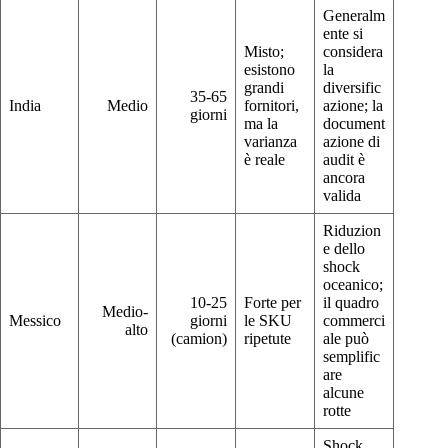
Generalm
ente si
Misto;
considera
esistono
la
grandi
diversific
35-65
India
Medio
fornitori,
azione; la
giorni
ma la
document
varianza
azione di
è reale
audit è
ancora
valida
Riduzion
e dello
shock
oceanico;
10-25
Forte per
il quadro
Medio-
Messico
giorni
le SKU
commerci
alto
(camion)
ripetute
ale può
semplific
are
alcune
rotte
Shock