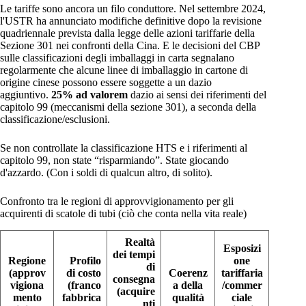
Le tariffe sono ancora un filo conduttore. Nel settembre 2024,
l'USTR ha annunciato modifiche definitive dopo la revisione
quadriennale prevista dalla legge delle azioni tariffarie della
Sezione 301 nei confronti della Cina. E le decisioni del CBP
sulle classificazioni degli imballaggi in carta segnalano
regolarmente che alcune linee di imballaggio in cartone di
origine cinese possono essere soggette a un dazio
aggiuntivo.
25% ad valorem
dazio ai sensi dei riferimenti del
capitolo 99 (meccanismi della sezione 301), a seconda della
classificazione/esclusioni.
Se non controllate la classificazione HTS e i riferimenti al
capitolo 99, non state “risparmiando”. State giocando
d'azzardo. (Con i soldi di qualcun altro, di solito).
Confronto tra le regioni di approvvigionamento per gli
acquirenti di scatole di tubi (ciò che conta nella vita reale)
Realtà
Esposizi
dei tempi
Regione
Profilo
one
di
(approv
di costo
Coerenz
tariffaria
consegna
vigiona
(franco
a della
/commer
(acquire
mento
fabbrica
qualità
ciale
nti