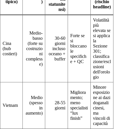
tipico)
)
(rischio
statunite
headline)
nsi)
Volatilità
più
elevata se
Medio-
Forte se
si applica
basso
30-60
si
la
Cina
(forte su
giorni
bloccano
Sezione
(hub
costruzio
incluso
le
301;
costieri)
ni
oceano +
specifich
classifica
compless
buffer
e + QC
zione/escl
e)
usioni
dell'orolo
gio
Minore
Migliora
esposizio
Medio
mento;
ne ai dazi
(spesso
28-55
meno
doganali
Vietnam
in
giorni
specialisti
cinesi,
aumento)
“lux
ma
finish”
vincoli di
capacità