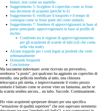
bisturi, non come un martello
Suggerimento 5: Scegliere il coperchio come se fosse
una decisione di acquisto (perché lo è)
Suggerimento 6: verificare il trasporto e il tempo di
consegna come se fosse parte del costo unitario.
Suggerimento 7: Smettere di approvvigionarsi in base al
paese principale: approvvigionarsi in base al profilo di
rischio
Confronto tra le regioni di approvvigionamento
per gli acquirenti di scatole di tubi (ciò che conta
nella vita reale)
Alcune trappole per i costi legati ai prodotti che vedo
settimanalmente
Domande frequenti
Conclusione
Ma lasciatemi indovinare: avete ricevuto un preventivo,
sembrava “a posto”, poi qualcuno ha aggiunto un coperchio di
metallo, una pellicola morbida al tatto, una chiusura
telescopica più stretta, e improvvisamente il vostro prezzo
unitario è balzato come se avesse visto un fantasma, anche se
la scatola sembra ancora... un tubo. Succede. Continuamente.
Ho visto acquirenti sperperare denaro per una specifica
“sensazione di qualità superiore” che non sapevano nemmeno
descrivere (se non “renderla più bella”), e poi comportarsi in