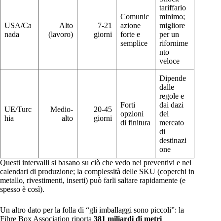
tariffario
Comunic
minimo;
USA/Ca
Alto
7-21
azione
migliore
nada
(lavoro)
giorni
forte e
per un
semplice
rifornime
nto
veloce
Dipende
dalle
regole e
Forti
dai dazi
UE/Turc
Medio-
20-45
opzioni
del
hia
alto
giorni
di finitura
mercato
di
destinazi
one
Questi intervalli si basano su ciò che vedo nei preventivi e nei
calendari di produzione; la complessità delle SKU (coperchi in
metallo, rivestimenti, inserti) può farli saltare rapidamente (e
spesso è così).
Un altro dato per la folla di “gli imballaggi sono piccoli”: la
Fibre Box Association riporta
381 miliardi di metri