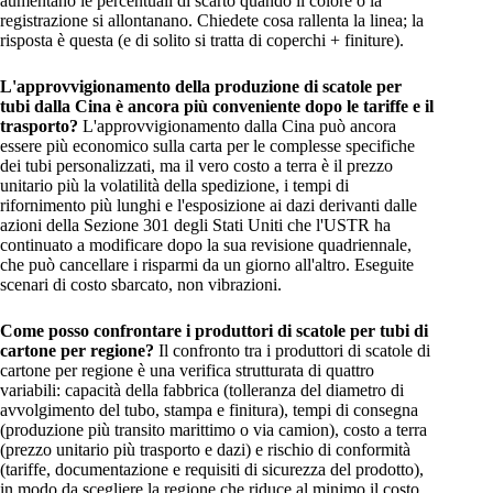
aumentano le percentuali di scarto quando il colore o la
registrazione si allontanano. Chiedete cosa rallenta la linea; la
risposta è questa (e di solito si tratta di coperchi + finiture).
L'approvvigionamento della produzione di scatole per
tubi dalla Cina è ancora più conveniente dopo le tariffe e il
trasporto?
L'approvvigionamento dalla Cina può ancora
essere più economico sulla carta per le complesse specifiche
dei tubi personalizzati, ma il vero costo a terra è il prezzo
unitario più la volatilità della spedizione, i tempi di
rifornimento più lunghi e l'esposizione ai dazi derivanti dalle
azioni della Sezione 301 degli Stati Uniti che l'USTR ha
continuato a modificare dopo la sua revisione quadriennale,
che può cancellare i risparmi da un giorno all'altro. Eseguite
scenari di costo sbarcato, non vibrazioni.
Come posso confrontare i produttori di scatole per tubi di
cartone per regione?
Il confronto tra i produttori di scatole di
cartone per regione è una verifica strutturata di quattro
variabili: capacità della fabbrica (tolleranza del diametro di
avvolgimento del tubo, stampa e finitura), tempi di consegna
(produzione più transito marittimo o via camion), costo a terra
(prezzo unitario più trasporto e dazi) e rischio di conformità
(tariffe, documentazione e requisiti di sicurezza del prodotto),
in modo da scegliere la regione che riduce al minimo il costo