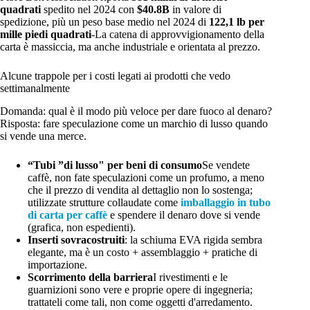
quadrati
spedito nel 2024 con
$40.8B
in valore di
spedizione, più un peso base medio nel 2024 di
122,1 lb per
mille piedi quadrati
-La catena di approvvigionamento della
carta è massiccia, ma anche industriale e orientata al prezzo.
Alcune trappole per i costi legati ai prodotti che vedo
settimanalmente
Domanda: qual è il modo più veloce per dare fuoco al denaro?
Risposta: fare speculazione come un marchio di lusso quando
si vende una merce.
“Tubi ”di lusso" per beni di consumo
Se vendete
caffè, non fate speculazioni come un profumo, a meno
che il prezzo di vendita al dettaglio non lo sostenga;
utilizzate strutture collaudate come
imballaggio in tubo
di carta per caffè
e spendere il denaro dove si vende
(grafica, non espedienti).
Inserti sovracostruiti
: la schiuma EVA rigida sembra
elegante, ma è un costo + assemblaggio + pratiche di
importazione.
Scorrimento della barriera
I rivestimenti e le
guarnizioni sono vere e proprie opere di ingegneria;
trattateli come tali, non come oggetti d'arredamento.