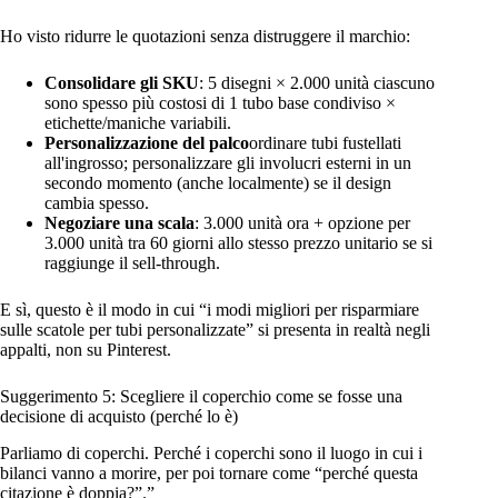
Ho visto ridurre le quotazioni senza distruggere il marchio:
Consolidare gli SKU
: 5 disegni × 2.000 unità ciascuno
sono spesso più costosi di 1 tubo base condiviso ×
etichette/maniche variabili.
Personalizzazione del palco
ordinare tubi fustellati
all'ingrosso; personalizzare gli involucri esterni in un
secondo momento (anche localmente) se il design
cambia spesso.
Negoziare una scala
: 3.000 unità ora + opzione per
3.000 unità tra 60 giorni allo stesso prezzo unitario se si
raggiunge il sell-through.
E sì, questo è il modo in cui “i modi migliori per risparmiare
sulle scatole per tubi personalizzate” si presenta in realtà negli
appalti, non su Pinterest.
Suggerimento 5: Scegliere il coperchio come se fosse una
decisione di acquisto (perché lo è)
Parliamo di coperchi. Perché i coperchi sono il luogo in cui i
bilanci vanno a morire, per poi tornare come “perché questa
citazione è doppia?”.”