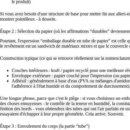
le produit)
Si vous avez besoin d'une structure de base pour mettre fin aux allers
montrer pointilleux - à dessein.
Étape 2 : Sélection du papier (où les affirmations “durables” deviennent.
Pourtant, l'expression “emballage durable en tube de papier” est celle 
le revêtement est un sandwich de matériaux mixtes et que le couvercle
Construction typique (ce qui se retrouve réellement sur la nomenclature
Couches intérieures : kraft / papier recyclé pour une meilleure r
Enveloppe extérieure : papier couché pour l'impression (ou papier
Adhésif : généralement à base d'eau (PVA ou mélanges d'amidon et
l'adhérence à l'état humide et du comportement de durcissement)
Une longue phrase, parce que c'est le piège : si vous choisissez un em
des choses ennuyeuses - le contrôle de la teneur en humidité, la consista
finition des bords - vous obtiendrez des tubes qui ont l'air parfaits en u
essayaient d'échapper à leur propre géométrie. Cela arrive. Souvent.
Étape 3 : Enroulement du corps (la partie “tube”)