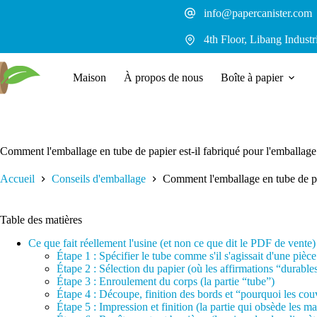
Passer
info@papercanister.com
au
contenu
4th Floor, Libang Indust
Maison
À propos de nous
Boîte à papier
Comment l'emballage en tube de papier est-il fabriqué pour l'emballage 
Accueil
Conseils d'emballage
Comment l'emballage en tube de pap
Table des matières
Ce que fait réellement l'usine (et non ce que dit le PDF de vente)
Étape 1 : Spécifier le tube comme s'il s'agissait d'une piè
Étape 2 : Sélection du papier (où les affirmations “durables
Étape 3 : Enroulement du corps (la partie “tube”)
Étape 4 : Découpe, finition des bords et “pourquoi les cou
Étape 5 : Impression et finition (la partie qui obsède les m