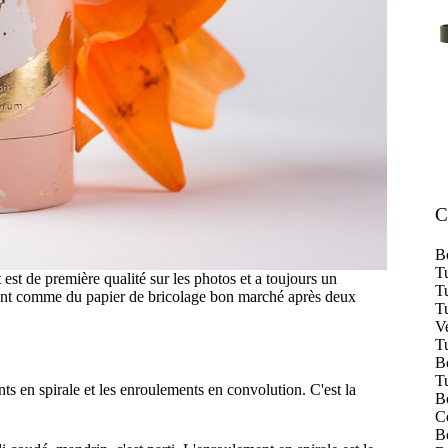
C
B
Tu
est de première qualité sur les photos et a toujours un
Tu
acent comme du papier de bricolage bon marché après deux
T
Ve
Tu
Bo
T
s en spirale et les enroulements en convolution. C'est la
Bo
Co
B