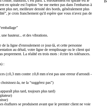
i coudé, mandrin, c'est parti. L'enroulement en spirale est le
Bo
ent en spirale est l'option “ne me mettez pas dans l'embarras à
nt plus net, meilleure densité des bords, généralement plus
ité”, je crois franchement qu'il espère que vous n'avez pas de
n “emballage”
une hauteur... et des vibrations.
e de la ligne d'enroulement ce jour-là, et cette personne
ésentation au détail, votre ligne de remplissage ou le client qui
 proprement. La réalité en trois mots : écrire les tolérances.
) :
nces (±0,3 mm contre ±0,8 mm n'est pas une erreur d'arrondi -
choisissez-la, ne la “suggérez pas”)
pparaît plus tard, toujours plus tard)
gitateur)
aisse)
es éraflures se produisent avant que le premier client ne voie