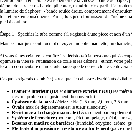
L'enroulement en spirale est le démon de la vitesse - bande de papier, pl
démon de la vitesse - bande, pli coudé, mandrin, c'est parti. L'enroulem
la lumière de Sephora” - bande roulée droite, comportement d'enrouleme
lent et prix en conséquence. Ainsi, lorsqu'un fournisseur dit “même qual
pied à coulisse.
Étape 1 : Spécifier le tube comme s'il s'agissait d'une pièce et non d'u
Mais les marques continuent d'envoyer une jolie maquette, un diamètre, 
Si vous faites cela, vous confiez les décisions à la personne qui s'occup
optimise la vitesse, l'utilisation de colle et les déchets - et non votre pr
fera un commentaire d'une étoile parce que le couvercle ne s'enlèvera pas
Ce que j'exigerais d'emblée (parce que j'en ai assez des défauts évitables
Diamètre intérieur (ID)
et
diamètre extérieur (OD)
les toléra
c'est un problème d'ajustement du couvercle)
Épaisseur de la paroi / étrier
cible (1,5 mm, 2,0 mm, 2,5 mm... 
Ovalie
max (le dépassement est le tueur silencieux)
Résistance à la charge maximale
(l'écrasement par empilement a
Système de fermeture
(bouchon, friction, pelage, métal, tamis/a
Besoins en matière de barrières
(humidité, oxygène, arôme, gr
Méthode d'impression
et
résistance au frottement
(parce que l