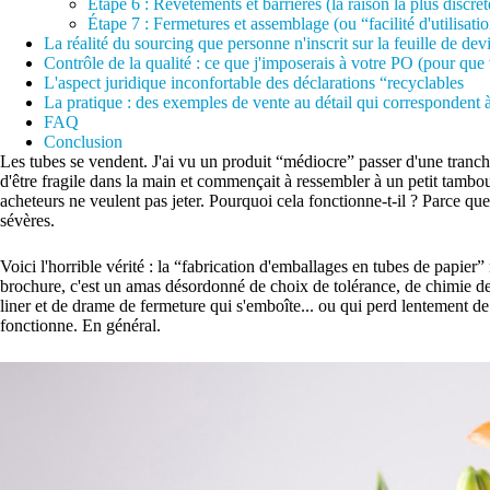
Étape 6 : Revêtements et barrières (la raison la plus discrèt
Étape 7 : Fermetures et assemblage (ou “facilité d'utilisatio
La réalité du sourcing que personne n'inscrit sur la feuille de dev
Contrôle de la qualité : ce que j'imposerais à votre PO (pour que 
L'aspect juridique inconfortable des déclarations “recyclables
La pratique : des exemples de vente au détail qui correspondent à
FAQ
Conclusion
Les tubes se vendent. J'ai vu un produit “médiocre” passer d'une tranch
d'être fragile dans la main et commençait à ressembler à un petit tambour 
acheteurs ne veulent pas jeter. Pourquoi cela fonctionne-t-il ? Parce que
sévères.
Voici l'horrible vérité : la “fabrication d'emballages en tubes de papier”
brochure, c'est un amas désordonné de choix de tolérance, de chimie de
liner et de drame de fermeture qui s'emboîte... ou qui perd lentement de 
fonctionne. En général.